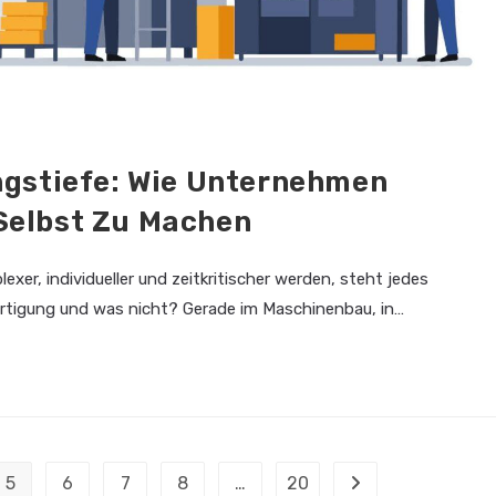
gstiefe: Wie Unternehmen
 Selbst Zu Machen
xer, individueller und zeitkritischer werden, steht jedes
rtigung und was nicht? Gerade im Maschinenbau, in…
5
6
7
8
…
20
Zur nächsten Seite