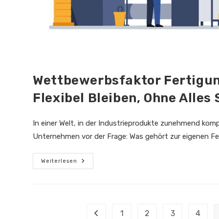
Wettbewerbsfaktor Fertigun
Flexibel Bleiben, Ohne Alles
In einer Welt, in der Industrieprodukte zunehmend komple
Unternehmen vor der Frage: Was gehört zur eigenen Fe
Wettbewerbsfaktor
Weiterlesen
Fertigungstiefe:
Wie
Unternehmen
Flexibel
Bleiben,
Ohne
Alles
1
2
3
4
Zur vorherigen Seite
Selbst