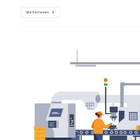
Kostentransparenz
Weiterlesen
Und
Planbarkeit
In
Der
Produktion