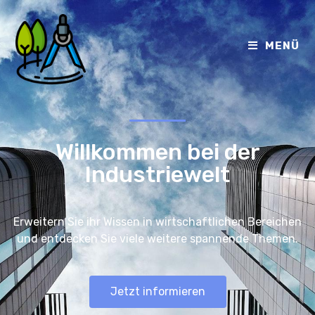
MENÜ
Willkommen bei der
Industriewelt
Erweitern Sie ihr Wissen in wirtschaftlichen Bereichen
und entdecken Sie viele weitere spannende Themen.
Jetzt informieren