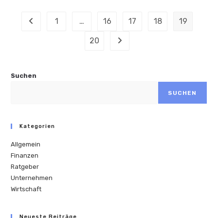
Revolution
Durch
Intelligente
1
…
16
17
18
19
Zur vorherigen Seite
Software
20
Zur nächsten Seite
Suchen
SUCHEN
Kategorien
Allgemein
Finanzen
Ratgeber
Unternehmen
Wirtschaft
Neueste Beiträge