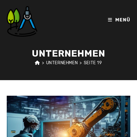
Zum
Inhalt
springen
MENÜ
UNTERNEHMEN
>
UNTERNEHMEN
>
SEITE 19