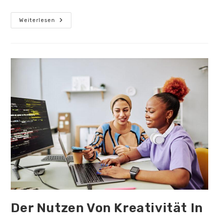
Industrie
Weiterlesen
4.0:
Wie
Unternehmen
Von
Der
Integration
Von
Robotern
Profitieren
Können
Der Nutzen Von Kreativität In