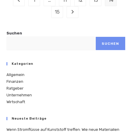
1
…
11
12
13
14
Zur vorherigen Seite
15
Zur nächsten Seite
Suchen
SUCHEN
Kategorien
Allgemein
Finanzen
Ratgeber
Unternehmen
Wirtschaft
Neueste Beiträge
Wenn Stromflüsse auf Kunststoff treffen: Wie neue Materialien