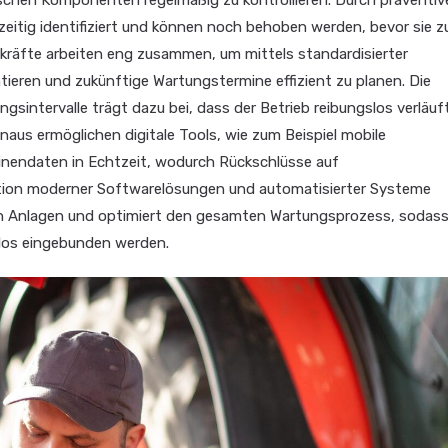
ischen Komponenten regelmäßig zu kontrollieren. Durch präventiv
tig identifiziert und können noch behoben werden, bevor sie z
räfte arbeiten eng zusammen, um mittels standardisierter
ieren und zukünftige Wartungstermine effizient zu planen. Die
intervalle trägt dazu bei, dass der Betrieb reibungslos verläuf
aus ermöglichen digitale Tools, wie zum Beispiel mobile
nendaten in Echtzeit, wodurch Rückschlüsse auf
tion moderner Softwarelösungen und automatisierter Systeme
en Anlagen und optimiert den gesamten Wartungsprozess, sodas
tlos eingebunden werden.