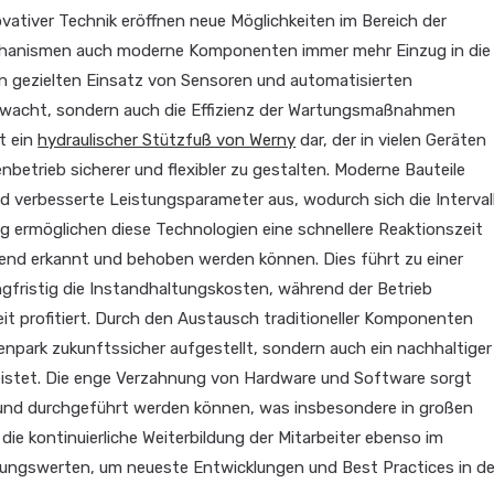
ovativer Technik eröffnen neue Möglichkeiten im Bereich der
hanismen auch moderne Komponenten immer mehr Einzug in die
en gezielten Einsatz von Sensoren und automatisierten
rwacht, sondern auch die Effizienz der Wartungsmaßnahmen
lt ein
hydraulischer Stützfuß von Werny
dar, der in vielen Geräten
enbetrieb sicherer und flexibler zu gestalten. Moderne Bauteile
d verbesserte Leistungsparameter aus, wodurch sich die Interval
ig ermöglichen diese Technologien eine schnellere Reaktionszeit
end erkannt und behoben werden können. Dies führt zu einer
ngfristig die Instandhaltungskosten, während der Betrieb
it profitiert. Durch den Austausch traditioneller Komponenten
npark zukunftssicher aufgestellt, sondern auch ein nachhaltiger
leistet. Die enge Verzahnung von Hardware und Software sorgt
und durchgeführt werden können, was insbesondere in großen
 die kontinuierliche Weiterbildung der Mitarbeiter ebenso im
rungswerten, um neueste Entwicklungen und Best Practices in d